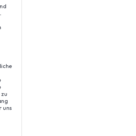
und
.
n
liche
e
e
 zu
ang
r uns