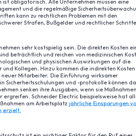
n ist obligatorisch. Alle Unternehmen müssen eine
anagement und die regelmäßige Sicherheitsüberwach
hriften kann zu rechtlichen Problemen mit den
schwerer Strafen, Bußgelder und rechtlicher Schritte
ehmen sehr kostspielig sein. Die direkten Kosten ei
sind beträchtlich und reichen von medizinischen Kos
chologischen und physischen Auswirkungen auf die
er und Kollegen. Hinzu kommen die indirekten Kosten
g neuer Mitarbeiter. Die Einführung wirksamer
in Sicherheitsschulungen und -protokolle können d
ernehmen senken ihre Ausgaben, wenn sie Maßnahme
r ergreifen. Schneider Electric beispielsweise hat all
smaßnahmen am Arbeitsplatz
jährliche Einsparungen v
 erzielt.
sschutz ist ein wichtiger Faktor für den Ruf eines