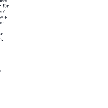
allem
r für
er?
 wie
er
nd
n,
n-
m