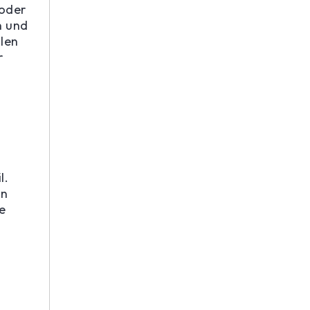
 oder
n und
len
r
l.
en
e