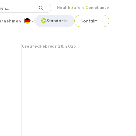
H
ealth
S
afety
C
ompliance
Standorte
Kontakt
ernehmen
Deutsch
Created
Februar 28, 2025
English
Türkçe