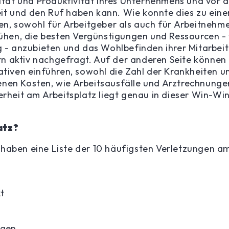
lität und Produktivität ihres Unternehmens und vor 
t und den Ruf haben kann. Wie konnte dies zu eine
den, sowohl für Arbeitgeber als auch für Arbeitnehm
emühen, die besten Vergünstigungen und Ressourcen -
- anzubieten und das Wohlbefinden ihrer Mitarbeit
n aktiv nachgefragt. Auf der anderen Seite können
ativen einführen, sowohl die Zahl der Krankheiten u
enen Kosten, wie Arbeitsausfälle und Arztrechnunge
erheit am Arbeitsplatz liegt genau in dieser Win-Wi
atz?
 haben eine Liste der 10 häufigsten Verletzungen a
t
ngen