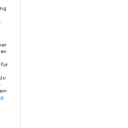
ung
.
ner
ten
 für
azu
n
ein
on