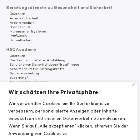
Beratungsdienste zu Gesundheit und Sicherheit
Überblick
Arbeitssicherheit
Arbeitsmedizin
Brandschutz
Managementsysteme
Prüfwesen
Umweltschutz
HSC Academy
Überblick
Die Brandschutzhelfer Ausbildung
Schulung von Sicherheitsbeauftragt*innen
Arbeitsschutz für Führungskräfte
Bedienerschulung
eLearning/
Online Unterweisungen
Wir schätzen Ihre Privatsphäre
Software
Überblick
HSC Platform
Wir verwenden Cookies, um Ihr Surferlebnis zu
verbessern, personalisierte Anzeigen oder Inhalte
Warum HSC Nord?
Über uns
einzusetzen und unseren Datenverkehr zu analysieren.
Karriere
Wenn Sie auf „Alle akzeptieren" klicken, stimmen Sie der
Referenzen
Beiträge
Anwendung von Cookies zu.