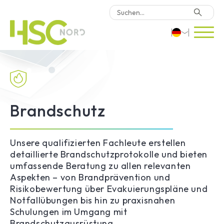
HSC-Beratung
Deutsch
Software
English
Türkçe
Brandschutz
Warum HSC Nord?
Standorte
Unsere qualifizierten Fachleute erstellen
detaillierte Brandschutzprotokolle und bieten
umfassende Beratung zu allen relevanten
Kontakt
Aspekten – von Brandprävention und
Risikobewertung über Evakuierungspläne und
Notfallübungen bis hin zu praxisnahen
Schulungen im Umgang mit
Brandschutzausrüstung.