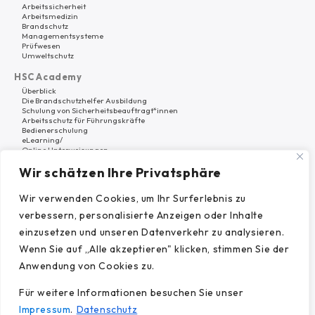
Arbeitssicherheit
Arbeitsmedizin
Brandschutz
Managementsysteme
Prüfwesen
Umweltschutz
HSC Academy
Überblick
Die Brandschutzhelfer Ausbildung
Schulung von Sicherheitsbeauftragt*innen
Arbeitsschutz für Führungskräfte
Bedienerschulung
eLearning/
Online Unterweisungen
Wir schätzen Ihre Privatsphäre
Software
Überblick
HSC Platform
Wir verwenden Cookies, um Ihr Surferlebnis zu
verbessern, personalisierte Anzeigen oder Inhalte
Warum HSC Nord?
Über uns
einzusetzen und unseren Datenverkehr zu analysieren.
Karriere
Wenn Sie auf „Alle akzeptieren" klicken, stimmen Sie der
Referenzen
Beiträge
Anwendung von Cookies zu.
Für weitere Informationen besuchen Sie unser
Impressum
.
Datenschutz