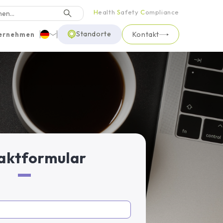
H
ealth
S
afety
C
ompliance
Standorte
Kontakt
ernehmen
Deutsch
English
Türkçe
aktformular