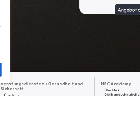
r
Beratungsdienste zu Gesundheit und
HSC Academy
Sicherheit
Überblick
Die Brandschutzhelfe
Überblick
Schulung von
Arbeitssicherheit
Sicherheitsbeauftrag
Arbeitsmedizin
Arbeitsschutz für Fü
Brandschutz
Bedienerschulung
Managementsysteme
eLearning/
Prüfwesen
Online Unterweisung
Umweltschutz