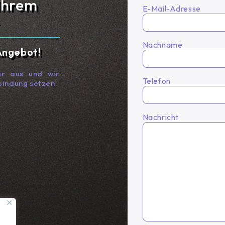
 Ihrem
E-Mail-Adresse
Nachname
 Angebot!
ar aus und wir
Telefon
bindung setzen.
Nachricht