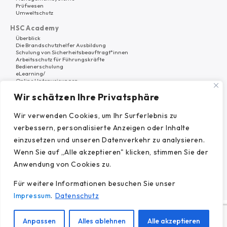
Prüfwesen
Umweltschutz
HSC Academy
Überblick
Die Brandschutzhelfer Ausbildung
Schulung von Sicherheitsbeauftragt*innen
Arbeitsschutz für Führungskräfte
Bedienerschulung
eLearning/
Online Unterweisungen
Wir schätzen Ihre Privatsphäre
Software
Überblick
HSC Platform
Wir verwenden Cookies, um Ihr Surferlebnis zu
verbessern, personalisierte Anzeigen oder Inhalte
Warum HSC Nord?
Über uns
einzusetzen und unseren Datenverkehr zu analysieren.
Karriere
Wenn Sie auf „Alle akzeptieren" klicken, stimmen Sie der
Referenzen
Beiträge
Anwendung von Cookies zu.
Für weitere Informationen besuchen Sie unser
Impressum
.
Datenschutz
© 2024 HSC Nord GmbH.
Anpassen
Alles ablehnen
Alle akzeptieren
Impressum.