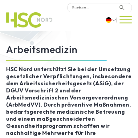
HSC-Beratung
Deutsch
Arbeitsmedizin
Software
English
Türkçe
Warum HSC Nord?
HSC Nord unterstützt Sie bei der Umsetzung
gesetzlicher Verpflichtungen, insbesondere
dem Arbeitssicherheitsgesetz (ASiG), der
Standorte
DGUV Vorschrift 2 und der
Arbeitsmedizinischen Vorsorgeverordnung
(ArbMedVV). Durch präventive Maßnahmen,
Kontakt
bedarfsgerechte medizinische Betreuung
und einem maßgeschneiderten
Gesundheitsprogramm schaffen wir
nachhaltige Mehrwerte für Ihre